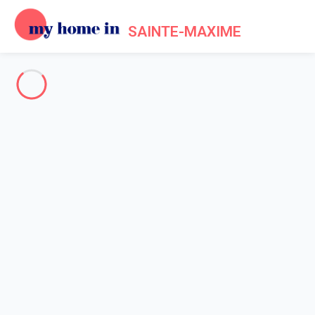
SAINTE-MAXIME
Sainte Maxime & Surroundings
-
Votre recherche
SEARCH
Vos filtres
Appliquer
Arriving