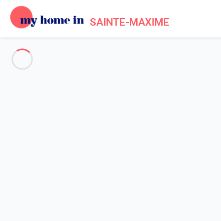
SAINTE-MAXIME
Sainte Maxime & Surroundings
-
Votre recherche
SEARCH
Vos filtres
Appliquer
Arriving