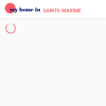
SAINTE-MAXIME
Sainte Maxime & Surroundings
-
Votre recherche
SEARCH
Vos filtres
Appliquer
Arriving